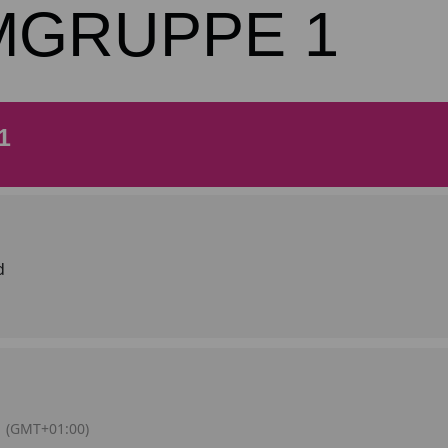
MGRUPPE 1
1
d
(GMT+01:00)