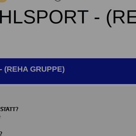
HLSPORT - (R
 (REHA GRUPPE)
STATT?
e
?