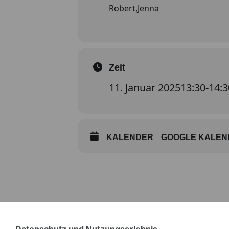
Robert,Jenna
Zeit
11. Januar 2025
13:30
-
14:3
KALENDER
GOOGLE KALEN