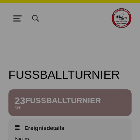
TOGGLE SEARCH FORM MODAL BOX
MENU
FUSSBALLTURNIER
23
FUSSBALLTURNIER
SEP
Ereignisdetails
Neuss