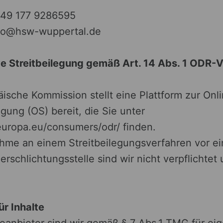
+49 177 9286595
nfo@hsw-wuppertal.de
ve Streitbeilegung gemäß Art. 14 Abs. 1 ODR-
ische Kommission stellt eine Plattform zur Onl
egung (OS) bereit, die Sie unter
.europa.eu/consumers/odr/ finden.
ahme an einem Streitbeilegungsverfahren vor ei
rschlichtungsstelle sind wir nicht verpflichtet 
ür Inhalte
teanbieter sind wir gemäß § 7 Abs.1 TMG für ei