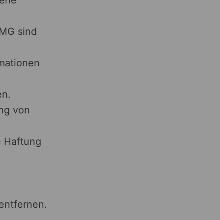
TMG sind
rmationen
en.
ung von
e Haftung
entfernen.