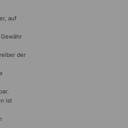
r, auf
e Gewähr
reiber der
e
bar.
n ist
n