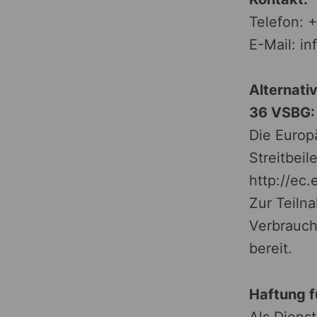
Telefon: 
E-Mail: i
Alternati
36 VSBG:
Die Europä
Streitbeil
http://ec
Zur Teiln
Verbrauche
bereit.
Haftung f
Als Diens