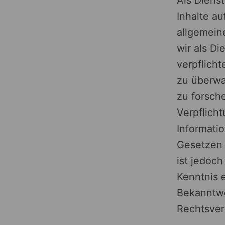
Inhalte a
allgemein
wir als Di
verpflich
zu überw
zu forsche
Verpflich
Informati
Gesetzen 
ist jedoch
Kenntnis 
Bekanntw
Rechtsver