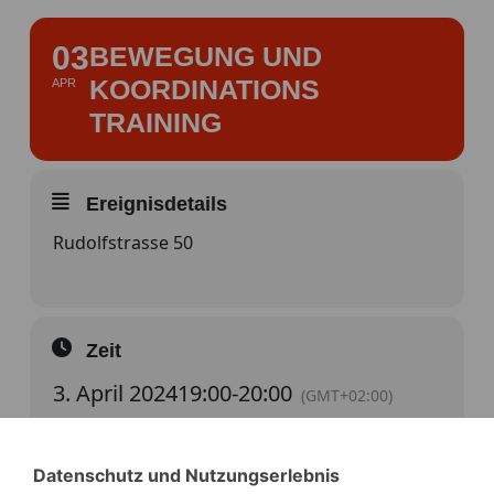
03
BEWEGUNG UND
KOORDINATIONS
APR
TRAINING
Ereignisdetails
Rudolfstrasse 50
Zeit
3. April 2024
19:00
-
20:00
(GMT+02:00)
Datenschutz und Nutzungserlebnis
KALENDER
GOOGLE KALENDER